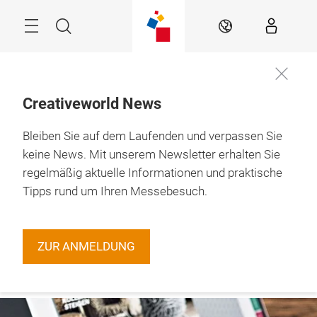
Überspringen
Menü
Suche
DE
Creativeworld News
Bleiben Sie auf dem Laufenden und verpassen Sie
29.1. – 1.2.2027

Frankfurt am Main
keine News. Mit unserem Newsletter erhalten Sie
regelmäßig aktuelle Informationen und praktische
Tipps rund um Ihren Messebesuch.
ZUR ANMELDUNG