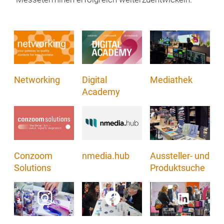
Networking
Digital
Mediathek
Academy
nmedia.hub
Conzoom
Aussteller- und
Solutions
Produktsuche