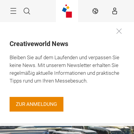
Überspringen
Menü
Suche
DE
Creativeworld News
Bleiben Sie auf dem Laufenden und verpassen Sie
29.1. – 1.2.2027

Frankfurt am Main
keine News. Mit unserem Newsletter erhalten Sie
regelmäßig aktuelle Informationen und praktische
Tipps rund um Ihren Messebesuch.
ZUR ANMELDUNG