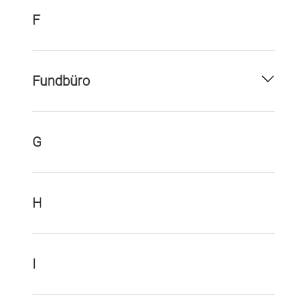
F
Fundbüro
G
H
I