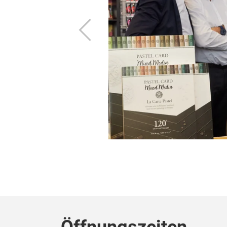
ist? Oder sich
Zurück
 genauer auf der
assen Sie sich
m festen Termin